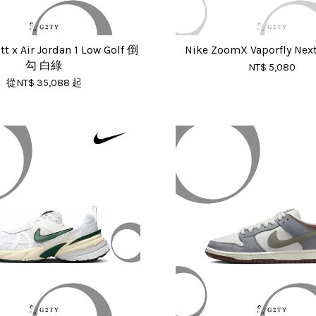
tt x Air Jordan 1 Low Golf 倒
Nike ZoomX Vaporfly Ne
勾 白綠
NT$ 5,080
從
NT$ 35,088
起