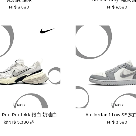
NT$ 8,680
NT$ 6,380
2K Run Runtekk 銀白 奶油白
Air Jordan 1 Low SE
從
NT$ 3,380
起
NT$ 3,580