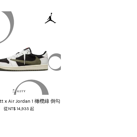
ott x Air Jordan 1 橄欖綠 倒勾
從
NT$ 14,935
起