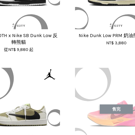
TH x Nike SB Dunk Low 反
Nike Dunk Low PRM 
轉熊貓
NT$ 3,880
從
NT$ 9,880
起
售完