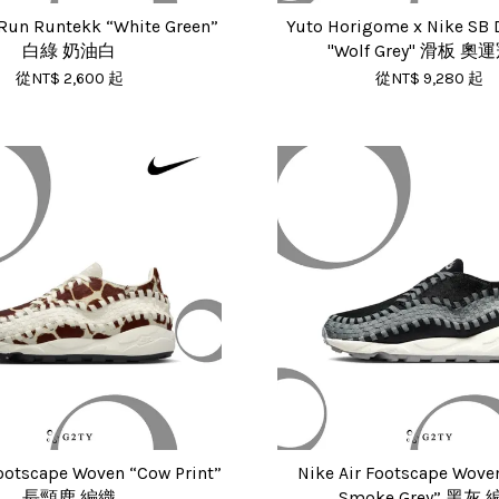
Run Runtekk “White Green”
Yuto Horigome x Nike SB
白綠 奶油白
"Wolf Grey" 滑板 
從
NT$ 2,600
起
從
NT$ 9,280
起
Footscape Woven “Cow Print”
Nike Air Footscape Wove
長頸鹿 編織
Smoke Grey” 黑灰