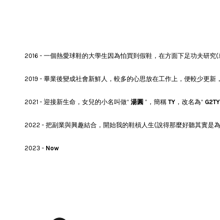
2016 - 一個熱愛球鞋的大學生因為怕買到假鞋，在方面下足功夫研究
2019 - 畢業後變成社會新鮮人，較多的心思放在工作上，便較少更
2021 - 迎接新生命，女兒的小名叫做“
湯圓
”，簡稱
TY
，改名為“
G2T
2022 - 把副業與興趣結合，開始我的鞋槓人生(說得那麼好聽其實是
2023 -
Now