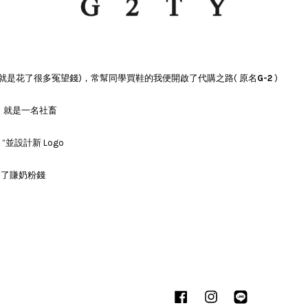
(就是花了很多冤望錢)，常幫同學買鞋的我便開啟了代購之路( 原名
G-2
)
新，就是一名社畜
Y
”並設計新 Logo
為了賺奶粉錢
Facebook
Instagram
Line