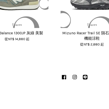
Balance 1300JP 灰綠 美製
Mizuno Racer Trail SE 
機能涼鞋
從
NT$ 14,880
起
從
NT$ 2,880
起
Facebook
Instagram
Line