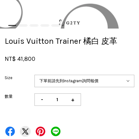
Louis Vuitton Trainer 橘白 皮革
NT$ 41,800
Size
數量
-
+