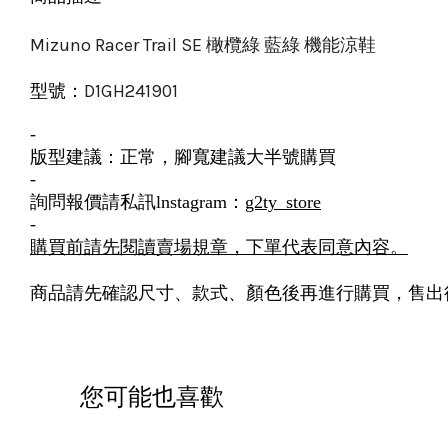
Mizuno Racer Trail SE 橄欖綠 藍綠 機能涼鞋
D1GH241901
型號：
-
版型建議：正常，腳寬建議大半號購買
-
詢問報價請私訊lnstagram：
g2ty_store
-
購買前請先閱讀賣場規章，下單代表同意內容。
商品請先確認尺寸、款式、顏色後再進行購買，售出
您可能也喜歡