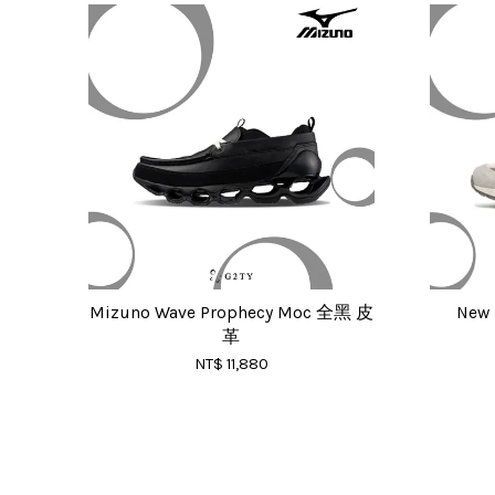
Mizuno Wave Prophecy Moc 全黑 皮
New
革
NT$ 11,880