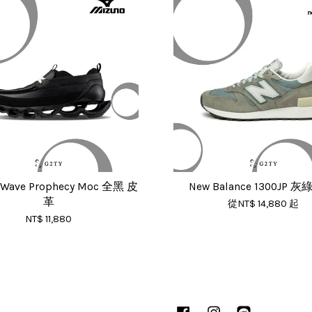
 Wave Prophecy Moc 全黑 皮
New Balance 1300JP 
革
從
NT$ 14,880
起
NT$ 11,880
Facebook
Instagram
Line