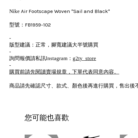
Air Footscape Woven "Sail and Black"
Nike
FB1959-102
型號：
-
版型建議：正常，腳寬建議大半號購買
-
詢問報價請私訊lnstagram：
g2ty_store
-
購買前請先閱讀賣場規章，下單代表同意內容。
商品請先確認尺寸、款式、顏色後再進行購買，售出後
您可能也喜歡