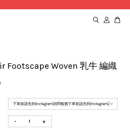
Air Footscape Woven 乳牛 編織
0
-
+