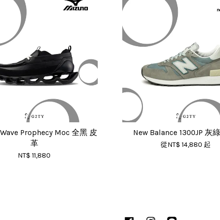
 Wave Prophecy Moc 全黑 皮
New Balance 1300JP 
革
從
NT$ 14,880
起
NT$ 11,880
Facebook
Instagram
Line