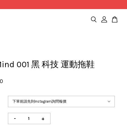
 Mind 001 黑 科技 運動拖鞋
80
-
+