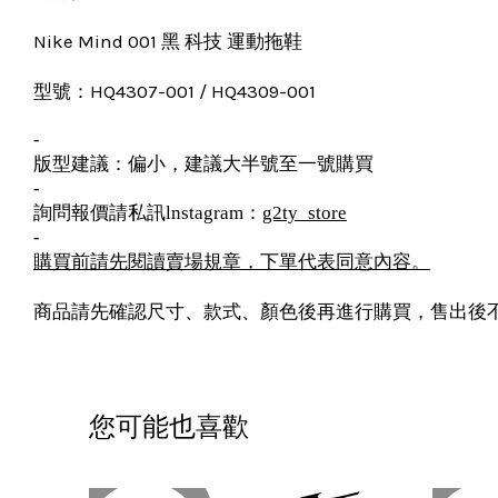
Nike Mind 001 黑 科技 運動拖鞋
HQ4307-001 / HQ4309-001
型號：
-
版型建議：偏小，建議大半號至一號購買
-
詢問報價請私訊lnstagram：
g2ty_store
-
購買前請先閱讀賣場規章，下單代表同意內容。
商品請先確認尺寸、款式、顏色後再進行購買，售出後
您可能也喜歡