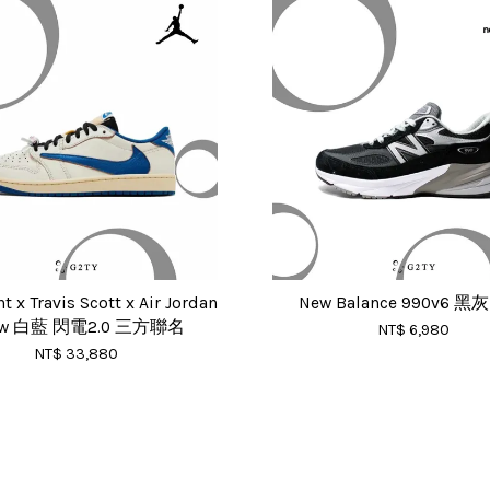
 x Travis Scott x Air Jordan
New Balance 990v6 黑
Low 白藍 閃電2.0 三方聯名
NT$ 6,980
NT$ 33,880