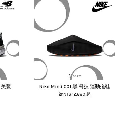
灰 美製
Nike Mind 001 黑 科技 運動拖鞋
從
NT$ 12,880
起